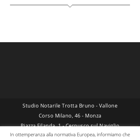
Studio Notarile Trotta Bruno - Vallone
Corso Milano, 46 - Monza
Piazza Filanda, 1 - Cernusco sul Naviglio
In ottemperanza alla normativa Europea, informiamo che
NOTAIO TROTTA BRUNO
-
NOTAIO VALLONE